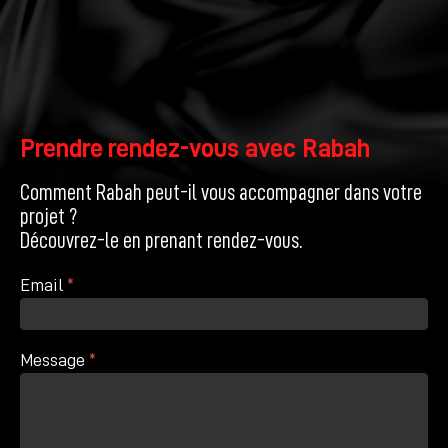
Prendre rendez-vous avec Rabah
Comment Rabah peut-il vous accompagner dans votre
projet ?
Découvrez-le en prenant rendez-vous.
Contact
Si
Email
*
vous
êtes
un
humain,
Message
*
ne
remplissez
pas
ce
champ.