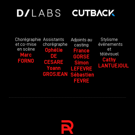
Chorégraphie
Assistants
Adjoints au
Stylisme
et co-mise
chorégraphe
événements
casting
en scène
et
Ophélie
France
télévisuel
Marc
DE
GORSE
Cathy
FORNO
CESARE
Simon
LANTUEJOUL
Yoann
LEFEVRE
GROSJEAN
Sébastien
FEVRE