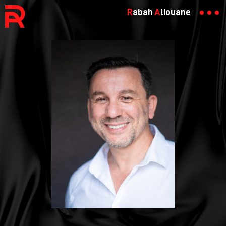
R
abah
A
liouane